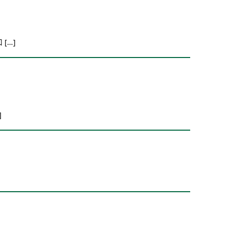
[…]
]