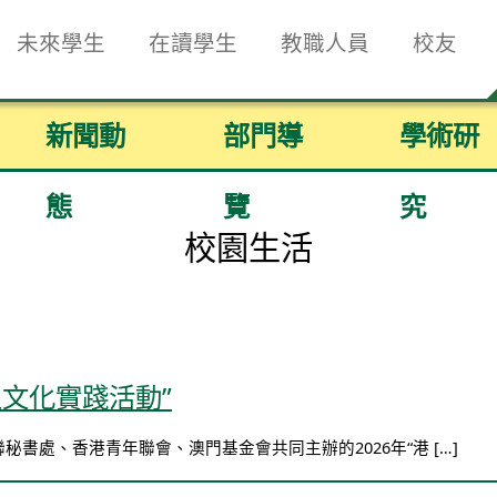
未來學生
在讀學生
教職人員
校友
新聞動
部門導
學術研
態
覽
究
校園生活
生文化實踐活動”
秘書處、香港青年聯會、澳門基金會共同主辦的2026年“港 […]