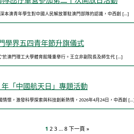
步加深本澳青年學生對中國人民解放軍駐澳門部隊的認識，中西創 […]
澳門學界五四青年節升旗儀式
儀式”於澳門理工大學體育館隆重舉行。王立非副院長及師生代 […]
6 年「中國航天日」專題活動
懷，激發科學探索與科技創新熱情，2026年4月24日，中西創 […
1
2
3
…
8
下一頁 »