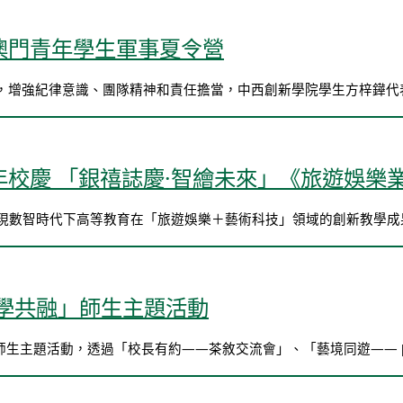
澳門青年學生軍事夏令營
增強紀律意識、團隊精神和責任擔當，中西創新學院學生方梓鏵代表學
校慶 「銀禧誌慶·智繪未來」《旅遊娛樂
現數智時代下高等教育在「旅遊娛樂＋藝術科技」領域的創新教學成果 
學共融」師生主題活動
師生主題活動，透過「校長有約——茶敘交流會」、「藝境同遊—— [