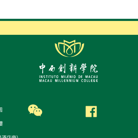
園
樓
景酒店旁）