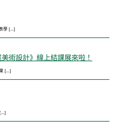
 […]
業美術設計》線上結課展來啦！
[…]
…]