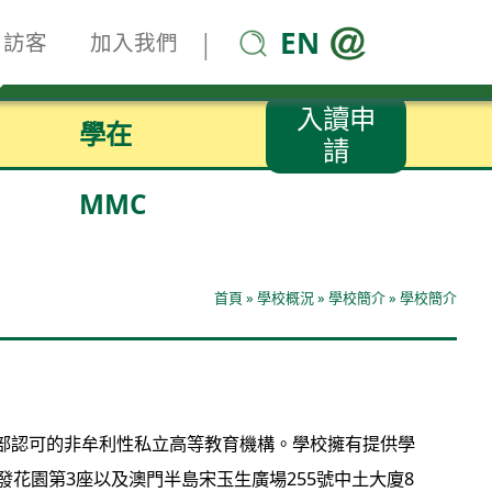
EN
|
訪客
加入我們
入讀申
學在
請
MMC
首頁
»
學校概況
»
學校簡介
»
學校簡介
部認可的非牟利性私立高等教育機構。學校擁有提供學
花園第3座以及澳門半島宋玉生廣場255號中土大廈8