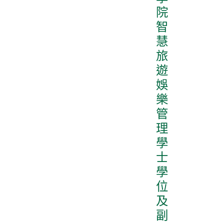
院
智
慧
旅
遊
娛
樂
管
理
學
士
學
位
及
副