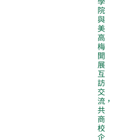
學
院
與
美
高
梅
開
展
互
訪
交
流，
共
商
校
企