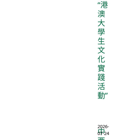
“港
澳
大
學
生
文
化
實
踐
活
動”
2026-
中
07-24