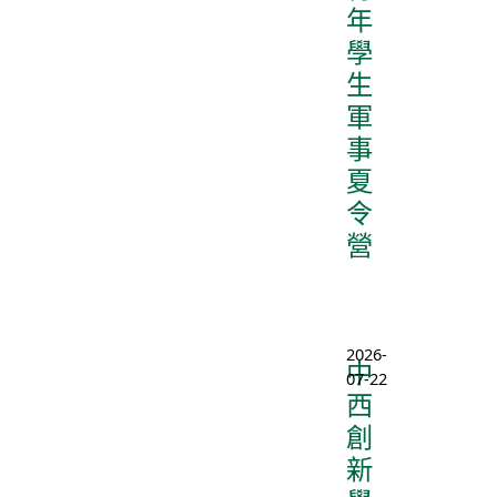
年
學
生
軍
事
夏
令
營
2026-
中
07-22
西
創
新