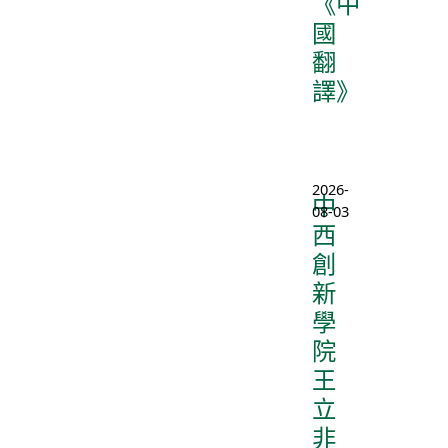
《中
國
翻
譯》
2026-
中
08-03
西
創
新
學
院
王
立
非