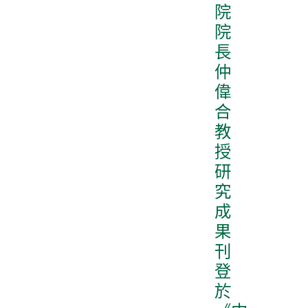
院
院
長
仲
偉
合
教
授
研
究
成
果
刊
登
於