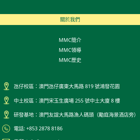
關於我們
MMC簡介
MMC領導
MMC歷史
氹仔校區：澳門氹仔廣東大馬路 819 號鴻發花園
中土校區：澳門宋玉生廣場 255 號中土大廈 8 樓
研發基地：澳門友誼大馬路漁人碼頭（勵庭海景酒店旁）
電話: +853 2878 8186