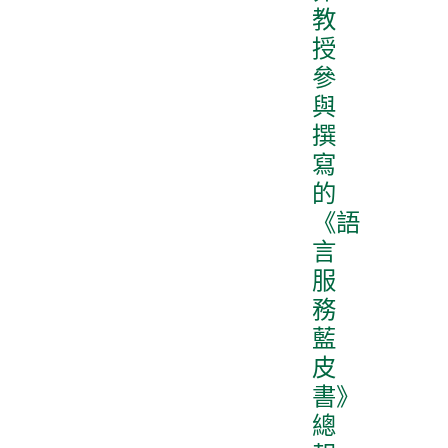
教
授
參
與
撰
寫
的
《語
言
服
務
藍
皮
書》
總