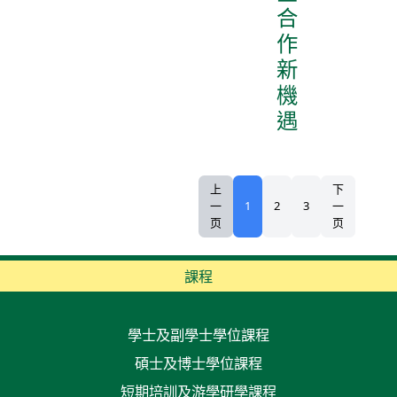
合
作
新
機
遇
上
下
一
1
2
3
一
页
页
課程
學士及副學士學位課程
碩士及博士學位課程
短期培訓及游學研學課程