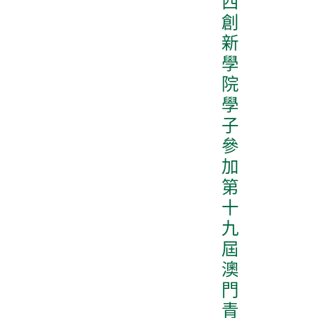
西
創
新
學
院
學
子
參
加
第
十
九
屆
澳
門
青