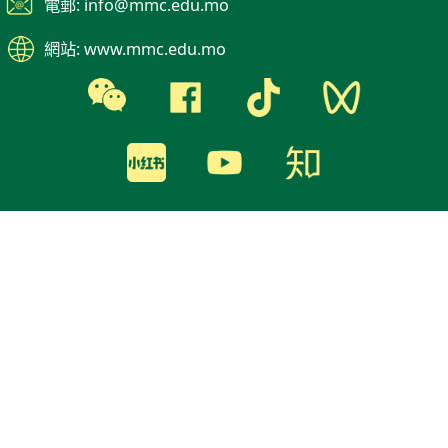
電郵: info@mmc.edu.mo
網站: www.mmc.edu.mo