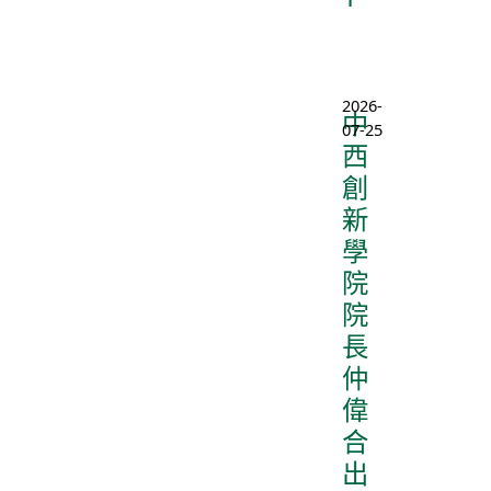
2026-
中
07-25
西
創
新
學
院
院
長
仲
偉
合
出