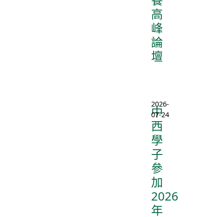
高
峰
論
壇
2026-
中
07-24
西
學
子
參
加
2026
年