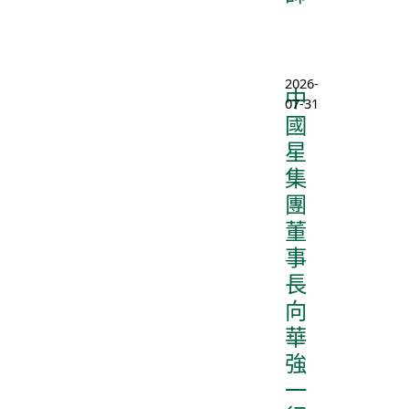
2026-
中
07-31
國
星
集
團
董
事
長
向
華
強
一