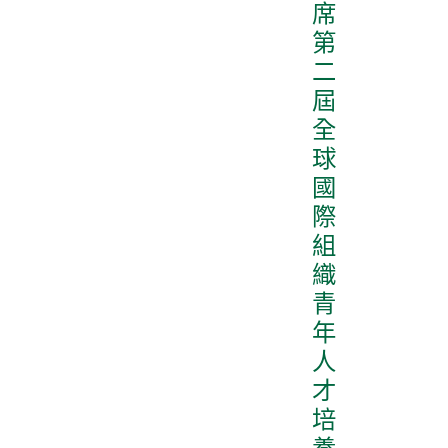
席
第
二
屆
全
球
國
際
組
織
青
年
人
才
培
養