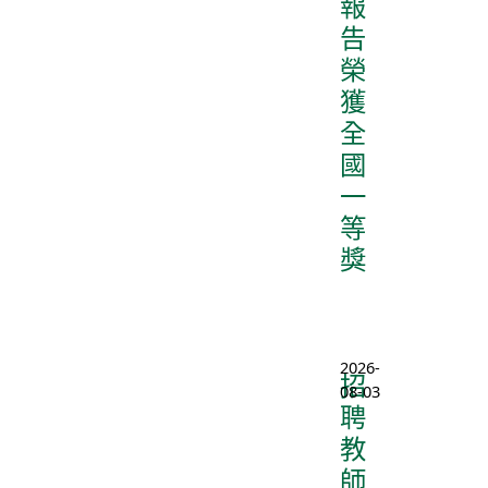
報
告
榮
獲
全
國
一
等
獎
2026-
招
08-03
聘
教
師