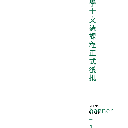
學
士
文
憑
課
程
正
式
獲
批
2026-
banner
07-29
–
1