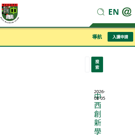
EN
導航
入讀申請
搜
索
2026-
中
08-05
西
創
新
學