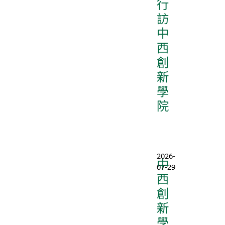
行
訪
中
西
創
新
學
院
2026-
中
07-29
西
創
新
學