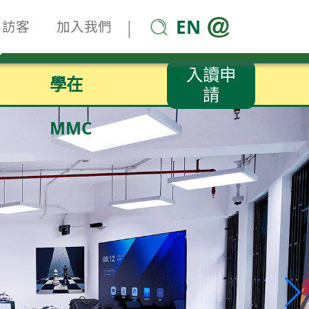
EN
|
訪客
加入我們
入讀申
學在
請
MMC