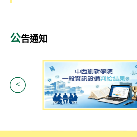
公
告通知
<