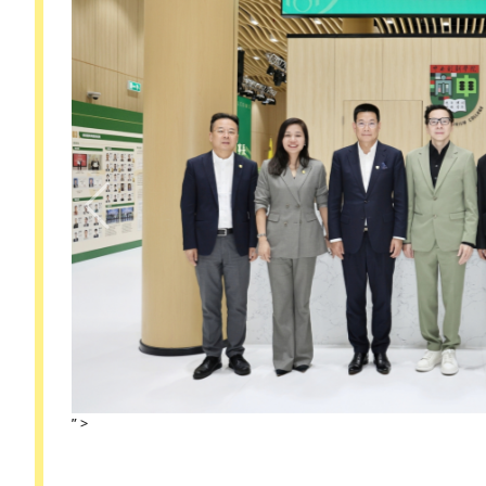
” >
” >