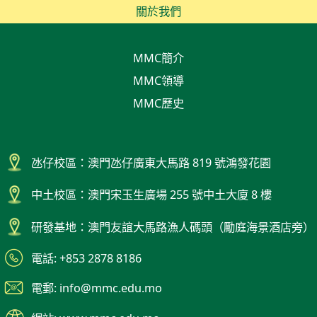
關於我們
MMC簡介
MMC領導
MMC歷史
氹仔校區：澳門氹仔廣東大馬路 819 號鴻發花園
中土校區：澳門宋玉生廣場 255 號中土大廈 8 樓
研發基地：澳門友誼大馬路漁人碼頭（勵庭海景酒店旁）
電話: +853 2878 8186
電郵: info@mmc.edu.mo