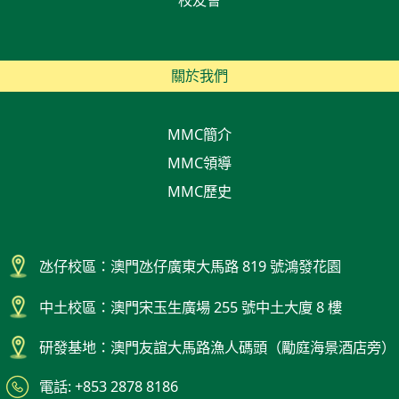
關於我們
MMC簡介
MMC領導
MMC歷史
氹仔校區：澳門氹仔廣東大馬路 819 號鴻發花園
中土校區：澳門宋玉生廣場 255 號中土大廈 8 樓
研發基地：澳門友誼大馬路漁人碼頭（勵庭海景酒店旁）
電話: +853 2878 8186