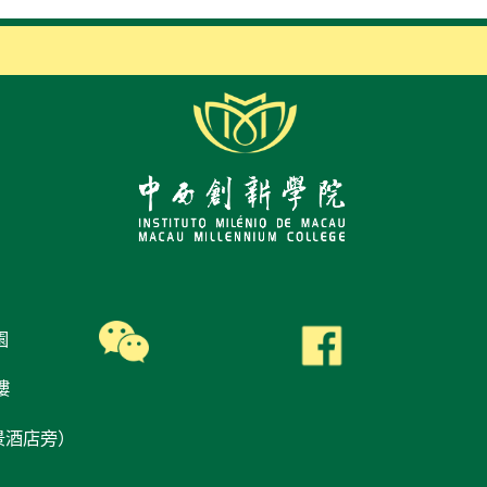
園
樓
景酒店旁）