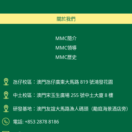
關於我們
MMC簡介
MMC領導
MMC歷史
氹仔校區：澳門氹仔廣東大馬路 819 號鴻發花園
中土校區：澳門宋玉生廣場 255 號中土大廈 8 樓
研發基地：澳門友誼大馬路漁人碼頭（勵庭海景酒店旁）
電話: +853 2878 8186