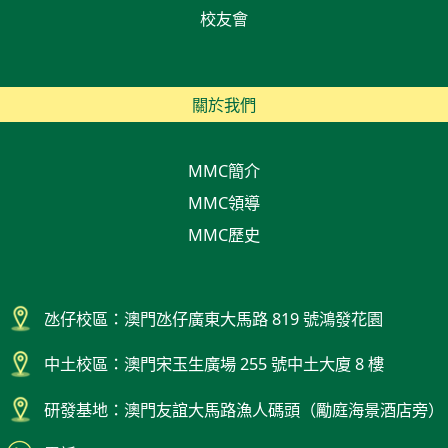
校友會
關於我們
MMC簡介
MMC領導
MMC歷史
氹仔校區：澳門氹仔廣東大馬路 819 號鴻發花園
中土校區：澳門宋玉生廣場 255 號中土大廈 8 樓
研發基地：澳門友誼大馬路漁人碼頭（勵庭海景酒店旁）