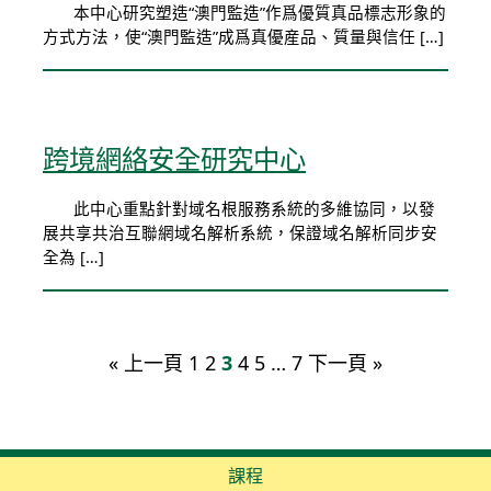
本中心研究塑造“澳門監造”作爲優質真品標志形象的
方式方法，使“澳門監造”成爲真優産品、質量與信任 […]
跨境網絡安全研究中心
此中心重點針對域名根服務系統的多維協同，以發
展共享共治互聯網域名解析系統，保證域名解析同步安
全為 […]
« 上一頁
1
2
3
4
5
…
7
下一頁 »
課程