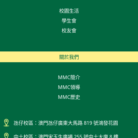
校園生活
學生會
校友會
關於我們
MMC簡介
MMC領導
MMC歷史
氹仔校區：澳門氹仔廣東大馬路 819 號鴻發花園
中土校區：澳門宋玉生廣場 255 號中土大廈 8 樓