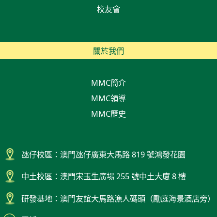
校友會
關於我們
MMC簡介
MMC領導
MMC歷史
氹仔校區：澳門氹仔廣東大馬路 819 號鴻發花園
中土校區：澳門宋玉生廣場 255 號中土大廈 8 樓
研發基地：澳門友誼大馬路漁人碼頭（勵庭海景酒店旁）