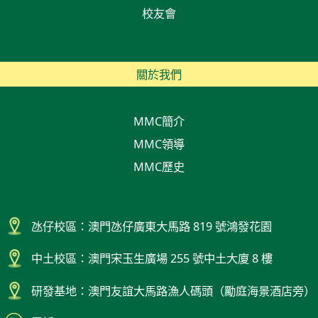
校友會
關於我們
MMC簡介
MMC領導
MMC歷史
氹仔校區：澳門氹仔廣東大馬路 819 號鴻發花園
中土校區：澳門宋玉生廣場 255 號中土大廈 8 樓
研發基地：澳門友誼大馬路漁人碼頭（勵庭海景酒店旁）