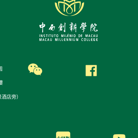
園
樓
景酒店旁）