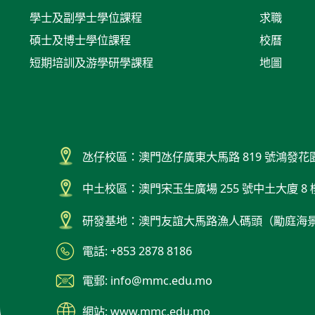
學士及副學士學位課程
求職
碩士及博士學位課程
校曆
短期培訓及游學研學課程
地圖
氹仔校區：澳門氹仔廣東大馬路 819 號鴻發花
中土校區：澳門宋玉生廣場 255 號中土大廈 8 
研發基地：澳門友誼大馬路漁人碼頭（勵庭海
電話: +853 2878 8186
電郵: info@mmc.edu.mo
網站: www.mmc.edu.mo