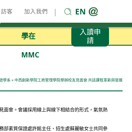
EN
|
訪客
加入我們
入讀申
學在
請
MMC
遊學系
»
中西創新學院工商管理學院舉辦校友見面會 共話課程革新與發展
見面會。會議採用線上與線下相結合的形式，氣氛熱
務部素質保證處許銘主任、招生處蘇麗敏女士共同參