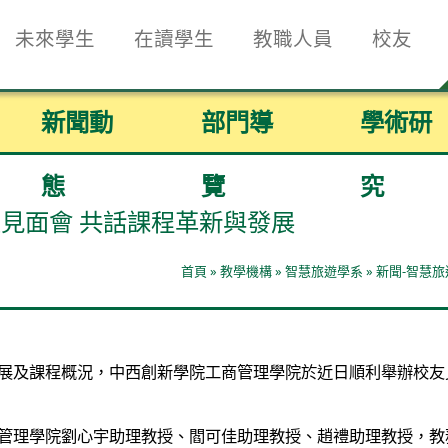
未來學生
在讀學生
教職人員
校友
新聞動
部門導
學術研
態
覽
究
見面會 共話課程革新與發展
首頁
»
教學機構
»
智慧旅遊學系
»
新聞-智慧旅
及課程概況，中西創新學院工商管理學院於近日順利舉辦校友
理學院劉心宇助理教授、閻可佳助理教授、趙禮助理教授，教