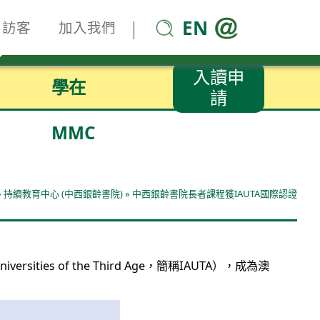
EN
|
訪客
加入我們
入讀申
學在
請
MMC
»
持續教育中心 (中西銀齡書院)
»
中西銀齡書院長者課程獲IAUTA國際認證
ties of the Third Age，簡稱IAUTA），成為澳