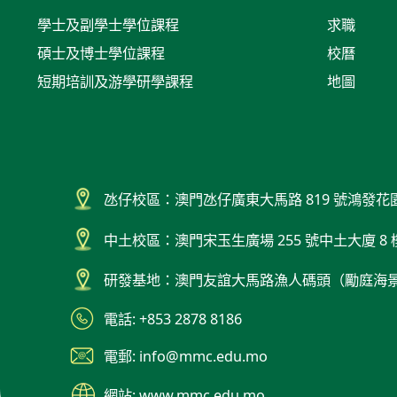
學士及副學士學位課程
求職
碩士及博士學位課程
校曆
短期培訓及游學研學課程
地圖
氹仔校區：澳門氹仔廣東大馬路 819 號鴻發花
中土校區：澳門宋玉生廣場 255 號中土大廈 8 
研發基地：澳門友誼大馬路漁人碼頭（勵庭海
電話: +853 2878 8186
電郵: info@mmc.edu.mo
網站: www.mmc.edu.mo