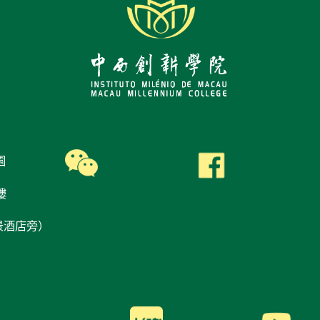
園
樓
景酒店旁）