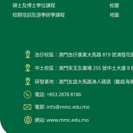
碩士及博士學位課程
校曆
短期培訓及游學研學課程
地圖
氹仔校區：澳門氹仔廣東大馬路 819 號鴻發花
中土校區：澳門宋玉生廣場 255 號中土大廈 8 
研發基地：澳門友誼大馬路漁人碼頭（勵庭海
電話: +853 2878 8186
電郵: info@mmc.edu.mo
網站: www.mmc.edu.mo