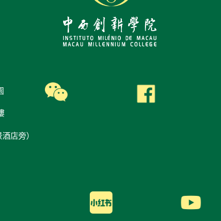
園
樓
景酒店旁）