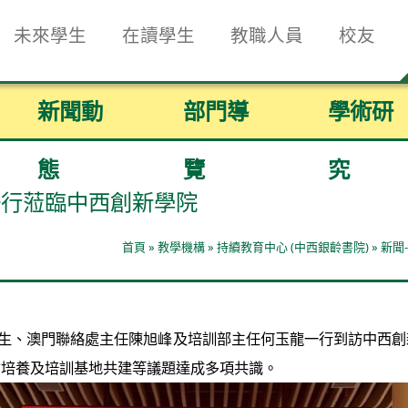
未來學生
在讀學生
教職人員
校友
新聞動
部門導
學術研
態
覽
究
一行蒞臨中西創新學院
首頁
»
教學機構
»
持續教育中心 (中西銀齡書院)
»
新聞
培生、澳門聯絡處主任陳旭峰及培訓部主任何玉龍一行到訪中西
才培養及培訓基地共建等議題達成多項共識。