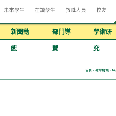
未來學生
在讀學生
教職人員
校友
新聞動
部門導
學術研
態
覽
究
首頁
»
教學機構
»
持