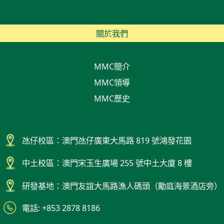
關於我們
MMC簡介
MMC領導
MMC歷史
氹仔校區：澳門氹仔廣東大馬路 819 號鴻發花園
中土校區：澳門宋玉生廣場 255 號中土大廈 8 樓
研發基地：澳門友誼大馬路漁人碼頭（勵庭海景酒店旁）
電話: +853 2878 8186