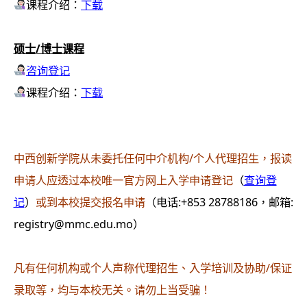
课程介绍：
下载
硕士/博士课程
咨询登记
课程介绍：
下载
中西创新学院从未委托任何中介机构/个人代理招生，报读
申请人应透过本校唯一官方网上入学申请登记
（
查询登
记
）
或到本校提交报名申请
（电话:+853 28788186，邮箱:
registry@mmc.edu.mo）
凡有任何机构或个人声称代理招生、入学培训及协助/保证
录取等，均与本校无关。请勿上当受骗！