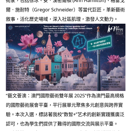
術家，包括徐冰、安．漢密爾頓 (Ann Hamilton)、格雷戈
爾．施耐特（Gregor Schneider）等當代巨匠，革新藝術
敘事，活化歷史場域，深入社區肌理，激發人文動力。
“藝文薈澳：澳門國際藝術雙年展 2025”作為澳門最高規格
的國際藝術展會平臺，平行展單元聚焦多元創意與跨界實
驗。本次入選，標誌著我校“数智+”艺术的創新實踐獲廣泛
認可，也為學生們提供了難得的國際交流與展示平臺。