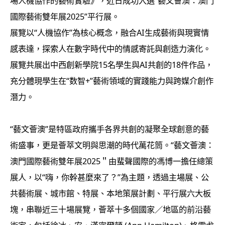
場人機協作的藝術實驗》，近日成功入選“藝文薈澳：澳門
國際藝術雙年展2025”平行展。
展覽以“人機協作”為核心概念，融合AI生成藝術與現實情
感表達，探索人在數字時代中的情感寄託與創造力演化。
展覽共展出中西創新學院15名學生與AI共創的18件作品，
充分體現學生在“数智+”藝術領域的實踐能力與跨媒介創作
潛力。
“藝文薈澳”是特區政府攜手各界共創的凝聚全球創意的藝
術盛事，更是薈萃文明與思潮的時代萬花筒。“藝文薈澳：
澳門國際藝術雙年展2025＂由蜚聲國際的馮博一擔任總策
展人，以“嗨，你幹甚麼來了？”為主題，透過主場展、公
共藝術展、城市館、特展、本地策展計劃、平行展六大板
塊，串聯近三十場展覽，薈萃十多個國家／地區的前沿藝