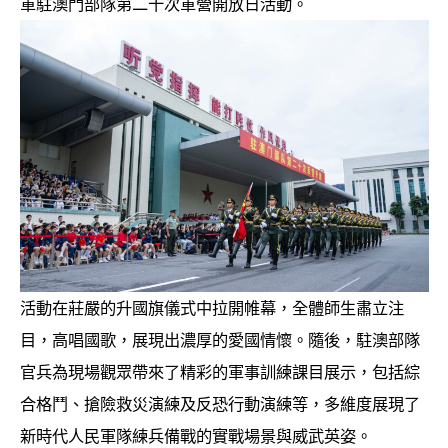
軍駐澳門部隊第二十次軍營開放日活動。
活動在莊嚴的升國旗儀式中拉開帷幕，全體師生肅立注
目，高唱國歌，展現出濃厚的愛國情懷。隨後，駐澳部隊
官兵為現場觀眾帶來了精彩的軍事訓練課目展示，包括綜
合格鬥、搶險救災演練及反恐行動演練等，多維度展現了
新時代人民軍隊練兵備戰的實戰場景與威武英姿。