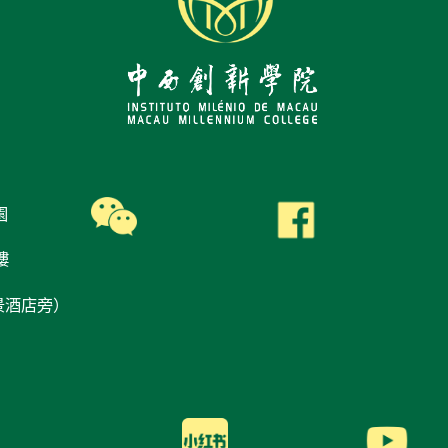
園
樓
景酒店旁）