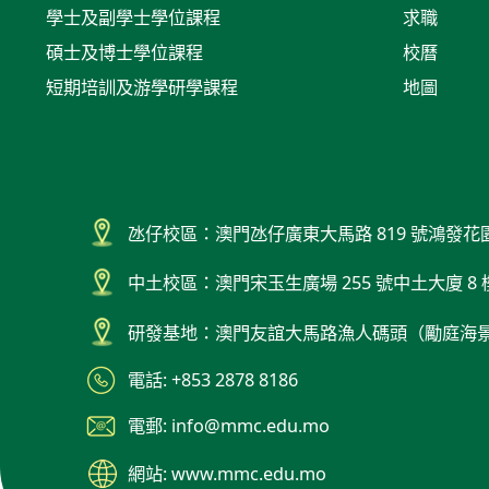
學士及副學士學位課程
求職
碩士及博士學位課程
校曆
短期培訓及游學研學課程
地圖
氹仔校區：澳門氹仔廣東大馬路 819 號鴻發花
中土校區：澳門宋玉生廣場 255 號中土大廈 8 
研發基地：澳門友誼大馬路漁人碼頭（勵庭海
電話: +853 2878 8186
電郵: info@mmc.edu.mo
網站: www.mmc.edu.mo