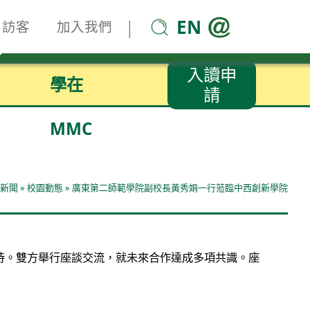
EN
|
訪客
加入我們
入讀申
學在
請
MMC
新聞
»
校園動態
»
廣東第二師範學院副校長黃秀娟一行蒞臨中西創新學院
接待。雙方舉行座談交流，就未來合作達成多項共識。座