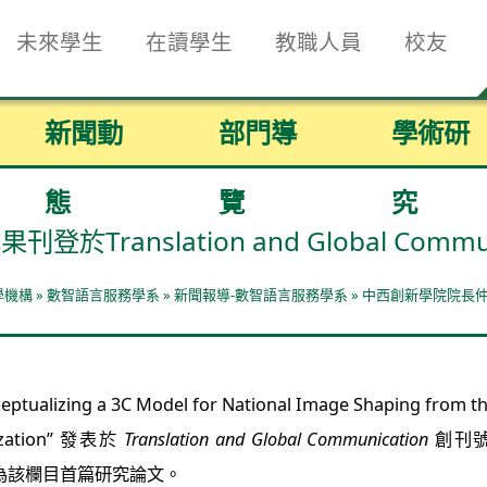
未來學生
在讀學生
教職人員
校友
新聞動
部門導
學術研
態
覽
究
anslation and Global Commun
學機構
»
數智語言服務學系
»
新聞報導-數智語言服務學系
»
中西創新學院院長仲偉合教
C Model for National Image Shaping from the Persp
mization” 發表於
Translation and Global Communication
創刊號
y」欄目，為該欄目首篇研究論文。