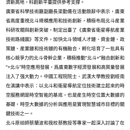
濟新高地，科創新平臺提供參考支撑。
廣東省科學技術廳副廳長梁勤儒在活動致辭中表示，廣東
省高度重視北斗規模應用和技術創新，積極布局北斗産業
科研攻關與創新突破，制定出臺了《廣東省衛星導航産業
技術路綫圖》等文件，加快北斗領域人才鏈、資金鏈、政
策鏈、産業鏈和技術鏈的有機融合，孵化培育了一批具有
核心競爭力的北斗骨幹企業，積極推動“北斗+”融合創新和
“+北斗”時空應用發展，爲廣東數字經濟發展和高質量發展
注入了强大動力。中國工程院院士、武漢大學教授劉經南
在演講中表示：以北斗和衛星導航定位技術建立起來的時
空服務網是時空智能的基底，也是産生時空位置大數據的
基礎，時空大數據的分析與應用是實現智慧城市目標的關
鍵技術之一。
北斗原縂師蔡蘭波和我校蔡教授等專家一起深入討論了在