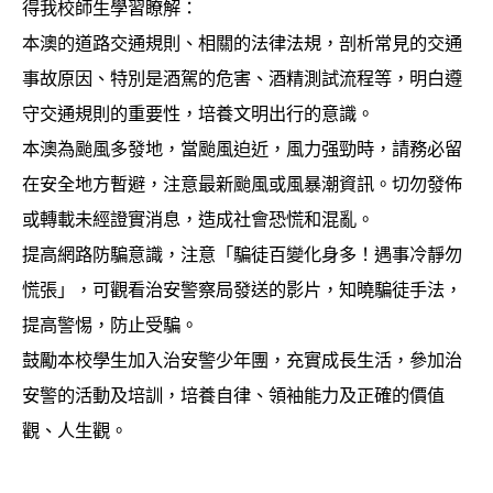
得我校師生學習瞭解：
本澳的道路交通規則、相關的法律法規，剖析常見的交通
事故原因、特別是酒駕的危害、酒精測試流程等，明白遵
守交通規則的重要性，培養文明出行的意識。
本澳為颱風多發地，當颱風迫近，風力强勁時，請務必留
在安全地方暫避，注意最新颱風或風暴潮資訊。切勿發佈
或轉載未經證實消息，造成社會恐慌和混亂。
提高網路防騙意識，注意「騙徒百變化身多！遇事冷靜勿
慌張」，可觀看治安警察局發送的影片，知曉騙徒手法，
提高警惕，防止受騙。
鼓勵本校學生加入治安警少年團，充實成長生活，參加治
安警的活動及培訓，培養自律、領袖能力及正確的價值
觀、人生觀。