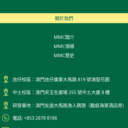
關於我們
MMC簡介
MMC領導
MMC歷史
氹仔校區：澳門氹仔廣東大馬路 819 號鴻發花園
中土校區：澳門宋玉生廣場 255 號中土大廈 8 樓
研發基地：澳門友誼大馬路漁人碼頭（勵庭海景酒店旁）
電話: +853 2878 8186