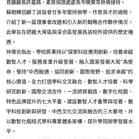
育廳廳長許嘉路、素質保證處處長岑曉東等熱情接待。
蘇樹輝回顧了該協會廿多年堅持辦學、作育英才的過程，
介紹了新一届理事會改選和引入新的戰略合作夥伴情况，
此舉旨在把握大灣區與深合區發展爲該校所提供的歷史機
遇。
仲偉合指出，學校將秉持以“探索科技應用創新，培養卓越
數智人才，服務産業升級發展，融入國家發展大局”為使
命，堅持“中西融通、協同創新、國際視野、追求卓越”的
核心價值，全力打造學科交叉融合、數智人才培養、科學
研究創新、國際交流合作、一流師資鍛造、數字化校園、
特色品牌提升的七大平臺，建設數智人才彙聚與培養、數
字科技創新與研發、中西文化交流與融合的三大基地，幷
以數智化樞紐式學科專業體系架構，提升學院辦學發展水
平。