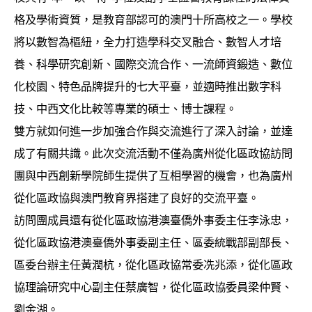
格及學術資質，是教育部認可的澳門十所高校之一。學校
將以數智為樞紐，全力打造學科交叉融合、數智人才培
養、科學研究創新、國際交流合作、一流師資鍛造、數位
化校園、特色品牌提升的七大平臺，並適時推出數字科
技、中西文化比較等專業的碩士、博士課程。
雙方就如何進一步加強合作與交流進行了深入討論，並達
成了有關共識。此次交流活動不僅為廣州從化區政協訪問
團與中西創新學院師生提供了互相學習的機會，也為廣州
從化區政協與澳門教育界搭建了良好的交流平臺。
訪問團成員還有從化區政協港澳臺僑外事委主任李泳忠，
從化區政協港澳臺僑外事委副主任、區委統戰部副部長、
區委台辦主任黃潤杭，從化區政協常委冼兆添，從化區政
協理論研究中心副主任蔡廣智，從化區政協委員梁仲賢、
劉金湖。