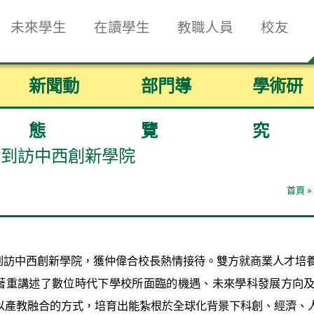
未來學生
在讀學生
教職人員
校友
新聞動
部門導
學術研
態
覽
究
行到訪中西創新學院
首頁
»
行到訪中西創新學院，獲仲偉合校長熱情接待。雙方就商業人才培
著重講述了數位時代下學校所面臨的機遇、未來學科發展方向及
以產教融合的方式，培育出能紮根於全球化背景下科創、經濟、