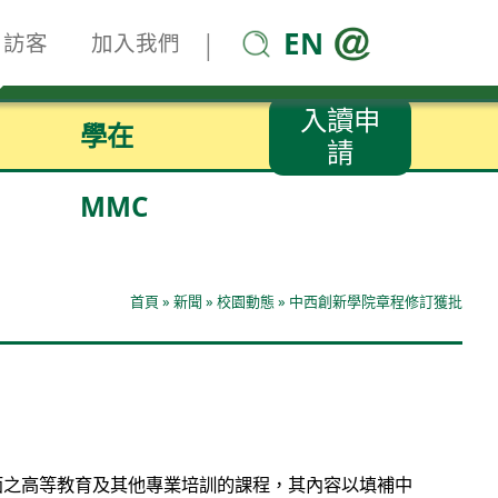
EN
|
訪客
加入我們
入讀申
學在
請
MMC
首頁
»
新聞
»
校園動態
»
中西創新學院章程修訂獲批
面之高等教育及其他專業培訓的課程，其內容以填補中