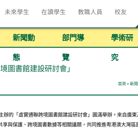
未來學生
在讀學生
教職人員
校友
新聞動
部門導
學術研
態
覽
究
跨境圖書館建設研討會」
首頁
»
新聞
合主辦的「虛實通聯跨境圖書館建設研討會」圓滿舉辦。來自廣
借共享與保護、跨境圖書數據等相關議題，共同推進粵港澳大灣區