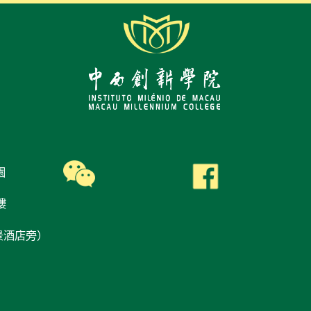
園
樓
景酒店旁）