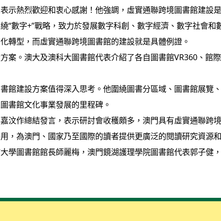
賓表示熱烈歡迎和衷心感謝！他強調，虛實通聯跨境圖書館建設
繞“數字+”戰略，致力於發展數字科創、數字經濟、數字社會和
字化轉型，而虛實通聯跨境圖書館的建設就是具體例證。
方案。澳大及澳科大圖書館代表介紹了各自圖書館VR360、館
。
書館建設方案值得深入思考。他圍繞圖書分區域、圖書館展覽、
區圖書館文化事業發展的里程碑。
李嘉汶作總結發言，表示研討會收穫頗多，澳門具有虛實通聯跨
共用，為澳門、國家乃至國際的讀者提供更廣泛的閱讀研究資源
大學圖書館館長師麗梅，澳門鏡湖護理學院圖書館代表郭子健，