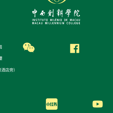
園
樓
景酒店旁）