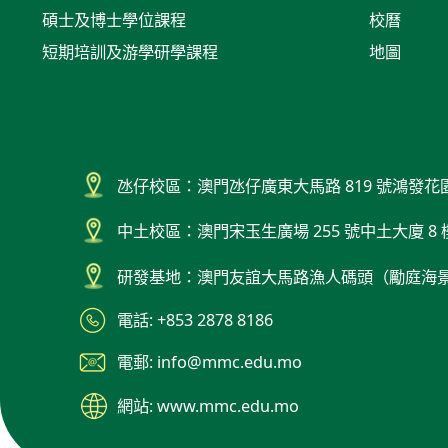
碩士及博士學位課程
校曆
短期培訓及游學研學課程
地圖
氹仔校區：澳門氹仔廣東大馬路 819 號鴻發花
中土校區：澳門宋玉生廣場 255 號中土大廈 8 
研發基地：澳門友誼大馬路漁人碼頭（勵庭海
電話: +853 2878 8186
電郵: info@mmc.edu.mo
網站: www.mmc.edu.mo