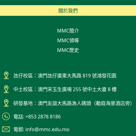
關於我們
MMC簡介
MMC領導
MMC歷史
氹仔校區：澳門氹仔廣東大馬路 819 號鴻發花園
中土校區：澳門宋玉生廣場 255 號中土大廈 8 樓
研發基地：澳門友誼大馬路漁人碼頭（勵庭海景酒店旁）
電話: +853 2878 8186
電郵: info@mmc.edu.mo