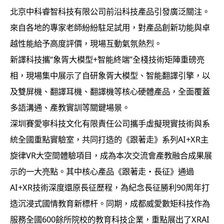
北京中科睿智科技有限公司前沿科技產品引發廣泛關注。
來自各地的專家老師紛紛駐足試用，對產品創新功能與卓
越性能給予高度評價，現場互動氣氛熱烈。
新譯科技攜“象胥大模型+智能終端”全棧技術矩陣重磅亮
相，現場集中展示了自研象胥大模型、智能翻譯引擎，以
及雙屏機、翻譯耳機、翻譯機等核心硬體產品，全面覆蓋
多語溝通、產教實訓等關鍵場景。
深圳賽愛寧科技文化有限責任公司攜手虛擬現實技術與系
統全國重點實驗室，共同打造的《跟著走》系列AI+XR主
旋律VR大空間體驗項目，成為本次交流會產教融合成果展
示的一大亮點。其中核心產品《跟著走・長征》通過
AI+XR技術深度還原長征歷程，為紀念長征勝利90周年打
造沉浸式國情教育新標杆。同期，成都威愛數矩科技作為
服務全國600餘所院校的教育科技企業，重點展出了XRAI