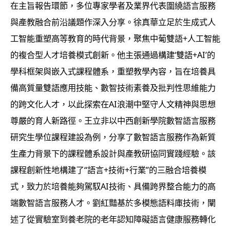
在主旨報告環節，多位專家學者及業界代表圍繞語言服務
與產教融合前沿議題作深入分享。徐真華立足於生成式人
工智能重塑高等教育的時代背景，聚焦中葡雙語+人工智能
的複合型人才培養模式創新。他主張通過構建‘雙語+AI’的
學科框架與嵌入式課程體系，重塑教學內容，旨在培養具
備高質量雙語應用技能、數智技術素養及批判性思維能力
的跨文化人才，以此探索在AI浪潮中堅守人文精神與思想
尊嚴的育人新路徑。王立非以中西創新學院數智語言服務
研究生學位課程建設為例，分享了數智語言服務作為新質
生產力背景下的課程體系設計與產教研協同實踐經驗。該
課程創新性地構建了“語言+技術+行業”的三融合培養模
式，致力於培養能夠駕馭AI技術、具備跨界整合能力的高
端數智語言服務人才。劉紅豔基於多模態語料庫技術，闡
述了從實驗室到養老院的老年認知障礙語言健康服務轉化