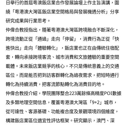
日舉行的首屆粵澳飯店業合作發展論壇上作主旨演講，圍
繞「粵港澳大灣區飯店業空間格局與發展機遇分析」分享
研究成果與行業思考。
仲偉合教授指出，隨著粵港澳大灣區跨境融合不斷深化，
跨境流動正從「通過」走向「停留」，消費行為正從「快
進快出」走向「體驗轉化」，飯店業也正在由傳統住宿配
套，轉向承接跨境客流、城市消費和文旅體驗的重要空間
載體。未來飯店業競爭的核心，不只是傳統意義上的交通
區位，而是能否把到訪客群轉化為過夜需求，把短時通行
轉化為持續消費，把客流節點轉化為消費目的地。
仲偉合教授介紹，學院團隊整合223萬餘條高精度POI數據
及多類地理空間信息，覆蓋粵港澳大灣區「9+2」城市，
從可達性、客源基礎、功能複合度及景觀環境四個維度，
構建飯店業區位適宜性評估框架。研究顯示，澳門、深