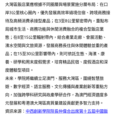
大灣區飯店業應根據不同圈層與場景實施分層布局：在口
岸3公里核心圈內，優先發展高效率過境住宿、跨境商務接
待及高頻消費承接型產品；在3至8公里緊密帶內，重點布
局城市生活、商務功能與休閒消費融合的複合型飯店業
態；在8至15公里輻射帶內，結合產業走廊、會展活動、
濱水空間與文旅資源，發展商務長住與休閒體驗並重的產
品；在15至30公里影響帶內，則可依託生態、海濱、康
養、研學和周末度假需求，培育精品民宿、度假酒店和深
度體驗型項目。
未來，學院將繼續立足澳門、服務大灣區，圍繞智慧旅
遊、數字經濟、語言服務、文化傳播與產業創新等重點方
向，加強跨學科研究與政產學研合作，為澳門經濟適度多
元發展和粵港澳大灣區高質量建設貢獻更多智力支持。
資訊來源：
中西創新學院院長仲偉合出席第十五屆中國飯