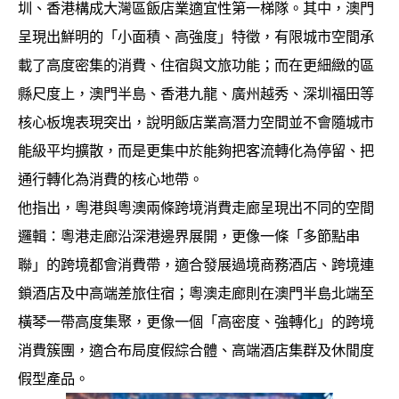
圳、香港構成大灣區飯店業適宜性第一梯隊。其中，澳門
呈現出鮮明的「小面積、高強度」特徵，有限城市空間承
載了高度密集的消費、住宿與文旅功能；而在更細緻的區
縣尺度上，澳門半島、香港九龍、廣州越秀、深圳福田等
核心板塊表現突出，說明飯店業高潛力空間並不會隨城市
能級平均擴散，而是更集中於能夠把客流轉化為停留、把
通行轉化為消費的核心地帶。
他指出，粵港與粵澳兩條跨境消費走廊呈現出不同的空間
邏輯：粵港走廊沿深港邊界展開，更像一條「多節點串
聯」的跨境都會消費帶，適合發展過境商務酒店、跨境連
鎖酒店及中高端差旅住宿；粵澳走廊則在澳門半島北端至
橫琴一帶高度集聚，更像一個「高密度、強轉化」的跨境
消費簇團，適合布局度假綜合體、高端酒店集群及休閒度
假型產品。