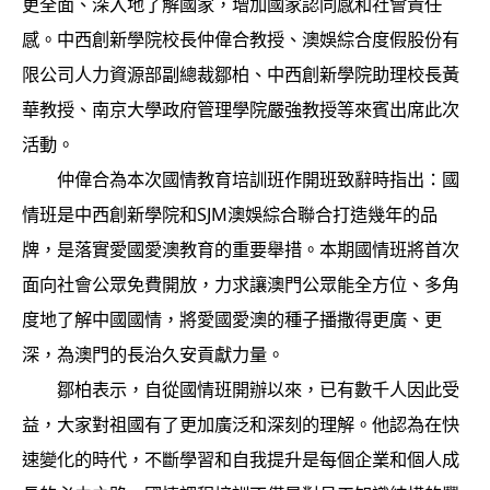
更全面、深入地了解國家，增加國家認同感和社會責任
感。中西創新學院校長仲偉合教授、澳娛綜合度假股份有
限公司人力資源部副總裁鄒柏、中西創新學院助理校長黃
華教授、南京大學政府管理學院嚴強教授等來賓出席此次
活動。
仲偉合為本次國情教育培訓班作開班致辭時指出：國
情班是中西創新學院和SJM澳娛綜合聯合打造幾年的品
牌，是落實愛國愛澳教育的重要舉措。本期國情班將首次
面向社會公眾免費開放，力求讓澳門公眾能全方位、多角
度地了解中國國情，將愛國愛澳的種子播撒得更廣、更
深，為澳門的長治久安貢獻力量。
鄒柏表示，自從國情班開辦以來，已有數千人因此受
益，大家對祖國有了更加廣泛和深刻的理解。他認為在快
速變化的時代，不斷學習和自我提升是每個企業和個人成