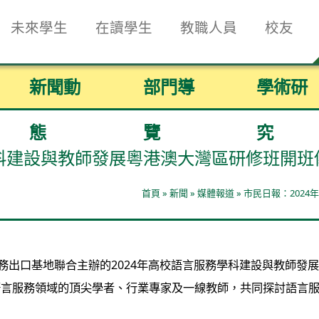
未來學生
在讀學生
教職人員
校友
新聞動
部門導
學術研
態
覽
究
學科建設與教師發展粵港澳大灣區研修班開班
首頁
»
新聞
»
媒體報道
»
市民日報：202
服務出口基地聯合主辦的2024年高校語言服務學科建設與教師發
語言服務領域的頂尖學者、行業專家及一線教師，共同探討語言