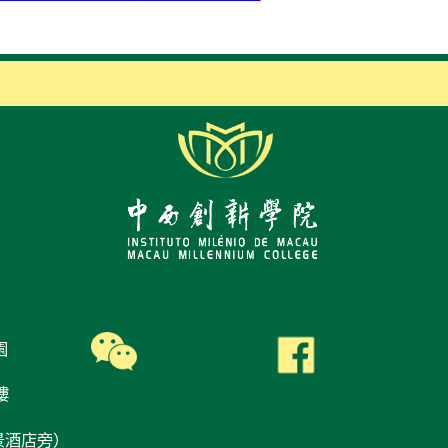
園
樓
景酒店旁）