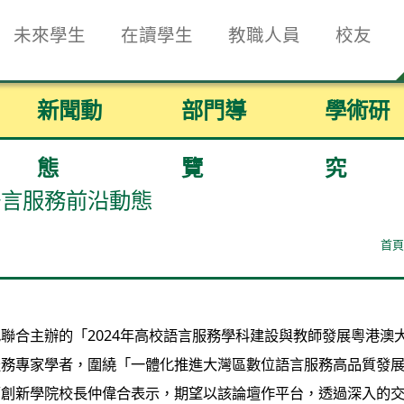
未來學生
在讀學生
教職人員
校友
新聞動
部門導
學術研
態
覽
究
語言服務前沿動態
首頁
聯合主辦的「2024年高校語言服務學科建設與教師發展粵港澳
服務專家學者，圍繞「一體化推進大灣區數位語言服務高品質發
西創新學院校長仲偉合表示，期望以該論壇作平台，透過深入的