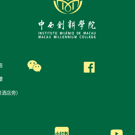
園
樓
景酒店旁）