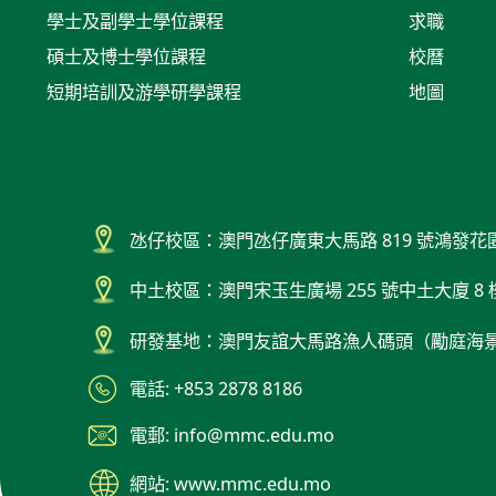
學士及副學士學位課程
求職
碩士及博士學位課程
校曆
短期培訓及游學研學課程
地圖
氹仔校區：澳門氹仔廣東大馬路 819 號鴻發花
中土校區：澳門宋玉生廣場 255 號中土大廈 8 
研發基地：澳門友誼大馬路漁人碼頭（勵庭海
電話: +853 2878 8186
電郵: info@mmc.edu.mo
網站: www.mmc.edu.mo