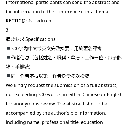
International participants can send the abstract and
bio information to the conference contact email:
RECTIC@bfsu.edu.cn.
3
摘要要求 Specifications
300字內中文或英文完整摘要，用於匿名評審
作者信息（包括姓名、職稱、學曆、工作單位、電子郵
箱、手機號）
同一作者不得以第一作者身份多次投稿
We kindly request the submission of a full abstract,
not exceeding 300 words, in either Chinese or English
for anonymous review. The abstract should be
accompanied by the author’s bio information,
including name, professional title, education