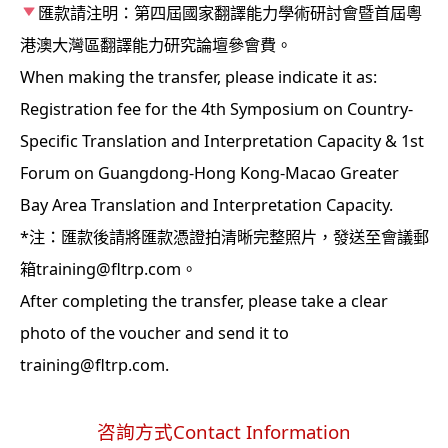
匯款請注明：第四屆國家翻譯能力學術研討會暨首屆粵
港澳大灣區翻譯能力研究論壇參會費。
When making the transfer, please indicate it as:
Registration fee for the 4th Symposium on Country-
Specific Translation and Interpretation Capacity & 1st
Forum on Guangdong-Hong Kong-Macao Greater
Bay Area Translation and Interpretation Capacity.
*注：匯款後請將匯款憑證拍清晰完整照片，發送至會議郵
箱training@fltrp.com。
After completing the transfer, please take a clear
photo of the voucher and send it to
training@fltrp.com.
咨詢方式Contact Information