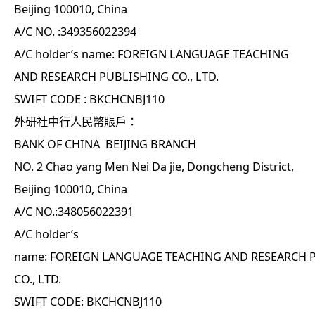
Beijing 100010, China
A/C NO. :349356022394
A/C holder’s name: FOREIGN LANGUAGE TEACHING
AND RESEARCH PUBLISHING CO., LTD.
SWIFT CODE : BKCHCNBJ110
外研社中行人民幣賬戶：
BANK OF CHINA BEIJING BRANCH
NO. 2 Chao yang Men Nei Da jie, Dongcheng District,
Beijing 100010, China
A/C NO.:348056022391
A/C holder’s
name: FOREIGN LANGUAGE TEACHING AND RESEARCH 
CO., LTD.
SWIFT CODE: BKCHCNBJ110