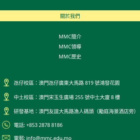
關於我們
MMC簡介
MMC領導
MMC歷史
氹仔校區：澳門氹仔廣東大馬路 819 號鴻發花園
中土校區：澳門宋玉生廣場 255 號中土大廈 8 樓
研發基地：澳門友誼大馬路漁人碼頭（勵庭海景酒店旁）
電話: +853 2878 8186
電郵: info@mmc.edu.mo