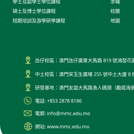
學士及副學士學位課程
求職
碩士及博士學位課程
校曆
短期培訓及游學研學課程
地圖
氹仔校區：澳門氹仔廣東大馬路 819 號鴻發花
中土校區：澳門宋玉生廣場 255 號中土大廈 8 
研發基地：澳門友誼大馬路漁人碼頭（勵庭海
電話: +853 2878 8186
電郵: info@mmc.edu.mo
網站: www.mmc.edu.mo