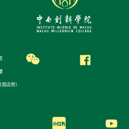
園
樓
景酒店旁）