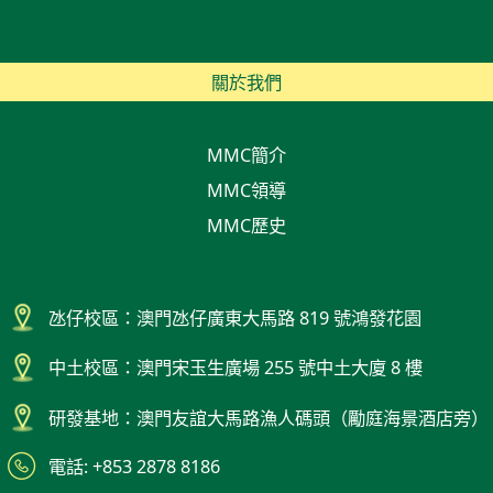
關於我們
MMC簡介
MMC領導
MMC歷史
氹仔校區：澳門氹仔廣東大馬路 819 號鴻發花園
中土校區：澳門宋玉生廣場 255 號中土大廈 8 樓
研發基地：澳門友誼大馬路漁人碼頭（勵庭海景酒店旁）
電話: +853 2878 8186