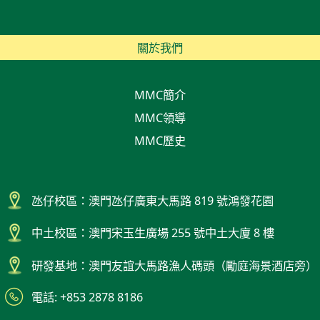
關於我們
MMC簡介
MMC領導
MMC歷史
氹仔校區：澳門氹仔廣東大馬路 819 號鴻發花園
中土校區：澳門宋玉生廣場 255 號中土大廈 8 樓
研發基地：澳門友誼大馬路漁人碼頭（勵庭海景酒店旁）
電話: +853 2878 8186