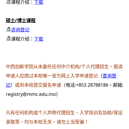
课程介绍：
下载
硕士/博士课程
咨询登记
课程介绍：
下载
中西创新学院从未委托任何中介机构/个人代理招生，报读
申请人应透过本校唯一官方网上入学申请登记
（
查询登
记
）
或到本校提交报名申请
（电话:+853 28788186，邮箱:
registry@mmc.edu.mo）
凡有任何机构或个人声称代理招生、入学培训及协助/保证
录取等，均与本校无关。请勿上当受骗！