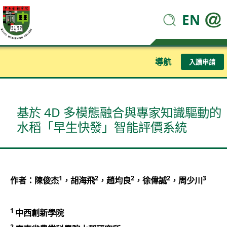
EN
導航
入讀申請
基於 4D 多模態融合與專家知識驅動的
水稻「早生快發」智能評價系統
1
2
2
2
3
作者：陳俊杰
，胡海飛
，趙均良
，徐偉誠
，周少川
1
中西創新學院
2