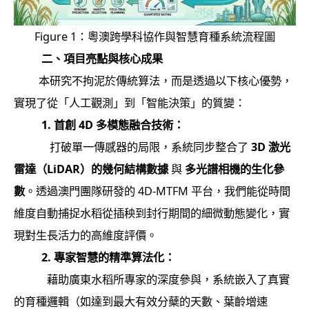
Figure 1：粵澳跨學科協作與智慧育種系統流程圖
二、項目亮點與核心成果
本研究不拘泥於傳統算法，而是透過以下核心優勢，
實現了從「人工觀測」到「智能決策」的質變：
1
. 首創
4D
多模態融合技術：
打破單一傳感器的局限，系統同步整合了
3D
激光
雷達（
LiDAR
）的幾何結構數據
與
多光譜相機的生化參
數
。透過澳門團隊研發的 4D-MTFM 平台，我們能從時間
維度自動捕捉水稻從插秧到封行期間的細微動態變化，實
現對生長活力的高維度評價。
2. 專家智慧的精準算法化：
藉助廣東水稻所專家的深度參與，系統嵌入了真實
的育種邏輯（如達到最大有效分蘖的天數、葉齡增速