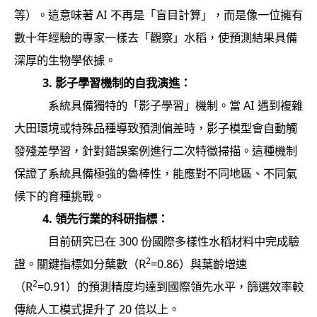
等）。這意味著 AI 不再是「盲目計算」，而是像一位擁有
數十年經驗的專家一樣去「觀察」水稻，使預測結果具備
深厚的生物學依據。
3. 影子學習機制的自我演進：
系統具備獨特的「影子學習」機制。當 AI 遇到複雜
大田環境或特殊品種導致預測偏差時，影子模型會自動觸
發殘差學習，針對錯誤案例進行二次特徵掃描。這種機制
保證了系統具備極強的魯棒性，能應對不同地區、不同氣
候下的育種挑戰。
4. 領先行業的科研指標：
目前研究已在 300 份國際多樣性水稻材料中完成驗
2
證。關鍵指標如分蘖數（R
=0.86）與葉齡增速
2
（R
=0.91）的預測精度均達到國際領先水平，篩選效率較
傳統人工模式提升了 20 倍以上。