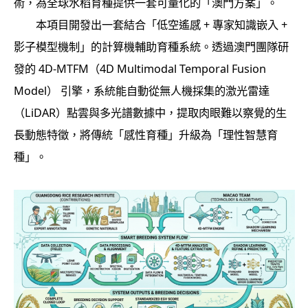
術，為全球水稻育種提供一套可量化的「澳門方案」。
本項目開發出一套結合「低空遙感 + 專家知識嵌入 +
影子模型機制」的計算機輔助育種系統。透過澳門團隊研
發的 4D-MTFM（4D Multimodal Temporal Fusion
Model） 引擎，系統能自動從無人機採集的激光雷達
（LiDAR）點雲與多光譜數據中，提取肉眼難以察覺的生
長動態特徵，將傳統「感性育種」升級為「理性智慧育
種」。