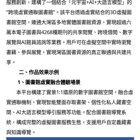
服務創新，建構了一個結合「元宇宙+AI+大語言模型」的
“跨境虛實通聯圖書館”。該平台透過虛實結合的3D虛擬圖
書館空間，連通大灣區多地實體圖書館資源，實現超過六
萬本電子圖書與4268種期刊的共享閱覽、跨境借閱、數字
展覽與AI館員諮詢等業務。用戶可在虛擬空間中實時瀏覽
書籍、參與展覽，實現灣區圖書資源的真正聯通與共建共
享。
二、作品效果示例
1
、圖書館虛實融合體驗場景
本平台構建了實景1:1還原的數字圖書館空間，融合虛
實通聯機制，實現智能雙面存取書架、個性化私人藏書空
間、AI大語言模型導引服務等功能。配合圖書館導覽系
統，構成完整的虛擬圖書服務生態，支援用戶自定義藏書
與知識導覽。