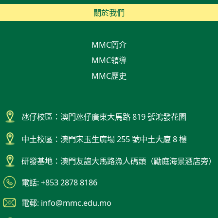
關於我們
MMC簡介
MMC領導
MMC歷史
氹仔校區：澳門氹仔廣東大馬路 819 號鴻發花園
中土校區：澳門宋玉生廣場 255 號中土大廈 8 樓
研發基地：澳門友誼大馬路漁人碼頭（勵庭海景酒店旁）
電話: +853 2878 8186
電郵: info@mmc.edu.mo