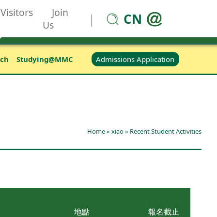
Visitors
Join
CN
|
Us
Admissions Application
rch
Studying@MMC
Home
»
xiao
»
Recent Student Activities
地點
報名截止