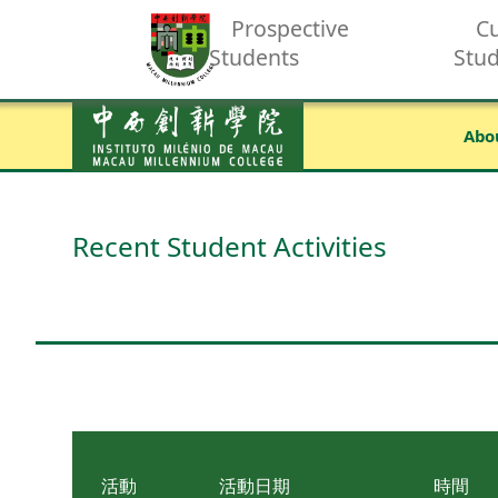
Prospective
Cu
Students
Stu
Abo
Recent Student Activities
活動
活動日期
時間