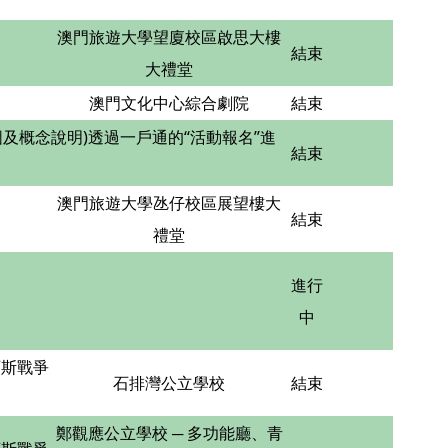
澳門旅遊大學望廈校區啟思大樓
結束
大禮堂
澳門文化中心綜合劇院
結束
計圖及概念說明)透過一戶通的“活動報名”進
結束
澳門旅遊大學氹仔校區展望樓大
結束
禮堂
進行
中
西斯戰爭
石排灣公立學校
結束
鄭觀應公立學校 ─ 多功能廳、青