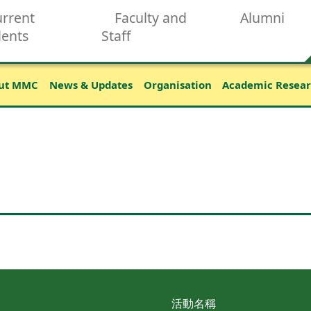
rrent
Faculty and
Alumni
dents
Staff
ut MMC
News & Updates
Organisation
Academic Resea
活動名稱