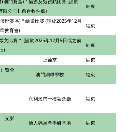
澳門賽區)＂攝影及短視頻比賽 (請於
結束
有限公司】前台收件處)
賽區)＂繪畫比賽 (請於2025年12月
結束
華教育會)
賽＂ (請於2025年12月9日或之前
結束
o)
上葡京
結束
門）暨全
澳門網球學校
結束
永利澳門一樓宴會廳
結束
年「光影
漁人碼頭產學研基地
結束