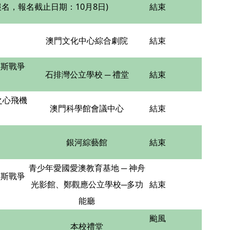
，報名截止日期：10月8日)
結束
澳門文化中心綜合劇院
結束
西斯戰爭
石排灣公立學校 ─ 禮堂
結束
之心飛機
澳門科學館會議中心
結束
銀河綜藝館
結束
青少年愛國愛澳教育基地 ─ 神舟
西斯戰爭
光影館、鄭觀應公立學校─多功
結束
能廳
颱風
本校禮堂