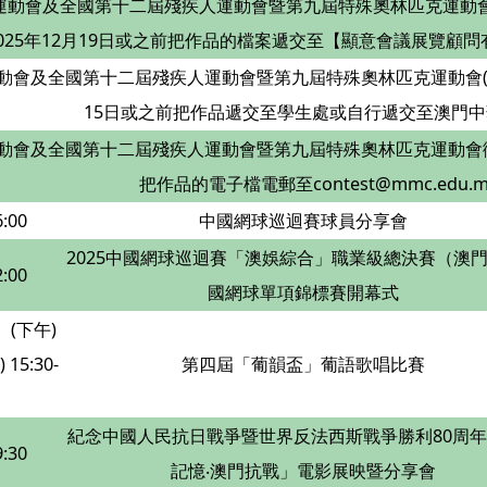
動會及全國第十二屆殘疾人運動會暨第九屆特殊奧林匹克運動會(
025年12月19日或之前把作品的檔案遞交至【顯意會議展覽顧問
會及全國第十二屆殘疾人運動會暨第九屆特殊奧林匹克運動會(澳門
15日或之前把作品遞交至學生處或自行遞交至澳門中
動會及全國第十二屆殘疾人運動會暨第九屆特殊奧林匹克運動會徵文比
把作品的電子檔電郵至contest@mmc.edu.m
:00
中國網球巡迴賽球員分享會
2025中國網球巡迴賽「澳娛綜合」職業級總決賽（澳
:00
國網球單項錦標賽開幕式
0、(下午)
 15:30-
第四屆「葡韻盃」葡語歌唱比賽
紀念中國人民抗日戰爭暨世界反法西斯戰爭勝利80周
:30
記憶‧澳門抗戰」電影展映暨分享會