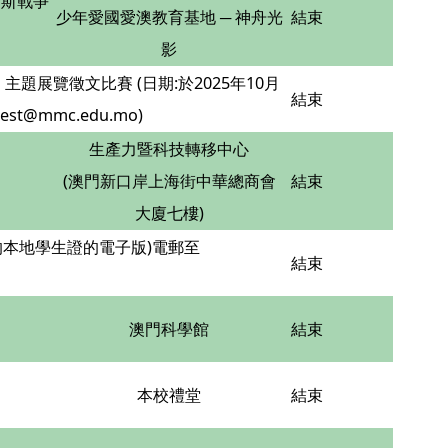
西斯戰爭
少年愛國愛澳教育基地 ─ 神舟光
結束
影
展覽徵文比賽 (日期:於2025年10月
結束
@mmc.edu.mo)
生產力暨科技轉移中心
(澳門新口岸上海街中華總商會
結束
大廈七樓)
效的本地學生證的電子版)電郵至
結束
澳門科學館
結束
本校禮堂
結束