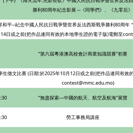
0、(下午)
《烽火流年.光影長歌》中國人民抗日戰爭暨世界反法
勝利80周年紀念影展 ─《同學們》、《九零后》
和平─紀念中國人民抗日戰爭暨世界反法西斯戰爭勝利80周年＂主題
14日或之前(把作品連同有效的本地學生證的電子版)電郵至contest
“第六屆粵港澳高校會計商業知識競賽”初賽
生徵文比賽 (日期:於2025年10月12日或之前(把作品連同有
contest@mmc.edu.mo)
:30
“無盡探索—中國的航天、航空及航海”展覽
:30
勞工事務局講座