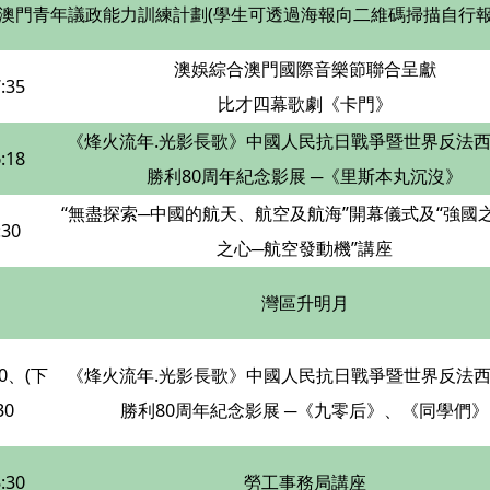
澳門青年議政能力訓練計劃(學生可透過海報向二維碼掃描自行報名
澳娛綜合澳門國際音樂節聯合呈獻
:35
比才四幕歌劇《卡門》
《烽火流年.光影長歌》中國人民抗日戰爭暨世界反法
:18
勝利80周年紀念影展 ─《里斯本丸沉沒》
“無盡探索─中國的航天、航空及航海”開幕儀式及“強國
:30
之心─航空發動機”講座
灣區升明月
50、(下
《烽火流年.光影長歌》中國人民抗日戰爭暨世界反法
30
勝利80周年紀念影展 ─《九零后》、《同學們》
:30
勞工事務局講座