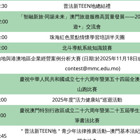
:30
普法新TEEN地總結禮
「智融新旅·同築未来」澳門旅遊服務高質量發展——20
:00
遊+」交流會
:00
珠海紅色景點情懷學習培訓半天團
:00
北斗導航系統知識競賽
年內地與港澳地區企業經營案例分析大賽 (日期:於2025年11月18
contest@mmc.edu.mo)
慶祝中華人民共和國成立七十六周年暨第五十四屆全澳
山跑比賽
:00
2025年度”活力健康站”巡迴活動
慶祝澳門特別行政區成立二十六周年暨第二十五屆學生
:00
筆書法比賽
＂普法新TEEN地＂青少年法律推廣活動─澳門基本法
:45