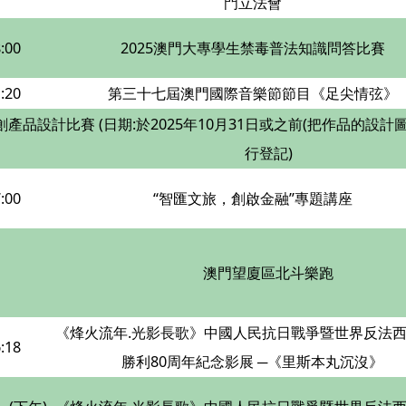
門立法會
:00
2025澳門大專學生禁毒普法知識問答比賽
:20
第三十七屆澳門國際音樂節節目《足尖情弦》
創產品設計比賽 (日期:於2025年10月31日或之前(把作品的設
行登記)
:00
“智匯文旅，創啟金融”專題講座
澳門望廈區北斗樂跑
《烽火流年.光影長歌》中國人民抗日戰爭暨世界反法
:18
勝利80周年紀念影展 ─《里斯本丸沉沒》