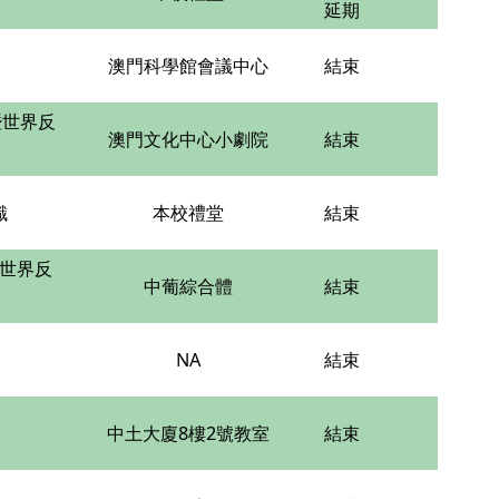
延期
澳門科學館會議中心
結束
暨世界反
澳門文化中心小劇院
結束
識
本校禮堂
結束
世界反
中葡綜合體
結束
NA
結束
中土大廈8樓2號教室
結束