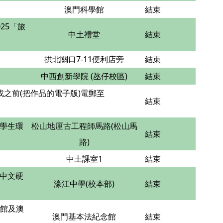
澳門科學館
結束
25「旅
中土禮堂
結束
拱北關口7-11便利店旁
結束
中西創新學院 (氹仔校區)
結束
日或之前(把作品的電子版)電郵至
結束
學生環
松山地厘古工程師馬路(松山馬
結束
路)
中土課室1
結束
中文硬
濠江中學(校本部)
結束
紀館及澳
澳門基本法紀念館
結束